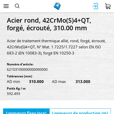
Acier rond, 42CrMo(S)4+QT,
forgé, écrouté, 310.00 mm
Acier de traitement thermique allié, rond, forgé, écrouté,
42CrMo(S)4+QT, N° Mat. 1.7225/1.7227 selon EN ISO
683-2 (EN 10083-3), forgé EN 10250-3
Numéro d'article:
62103100000000000000
Tolérances
(mm)
AD min
310.000
AD max
313.000
Poids Kg / m
592.493
Longueurs fixes (pce)
Longueurs de production (m)