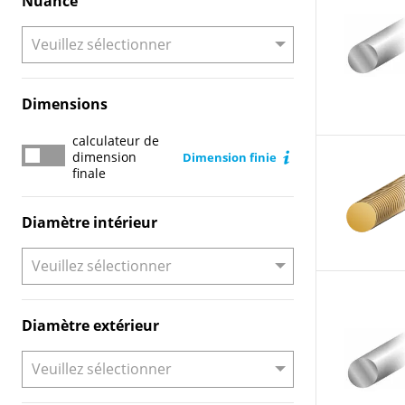
Nuance
Dimensions
calculateur de
calculateur de dimension finale
dimension
Dimension finie
finale
Diamètre intérieur
Diamètre extérieur