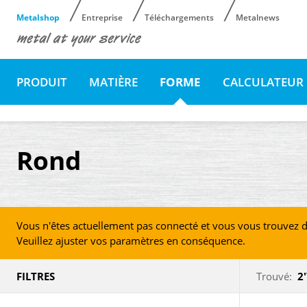
Metalshop
Entreprise
Téléchargements
Metalnews
PRODUIT
MATIÈRE
FORME
CALCULATEUR 
Rond
Vous n'êtes actuellement pas connecté et vous vous trouvez d
Veuillez ajuster vos paramètres en conséquence.
FILTRES
Trouvé:
2