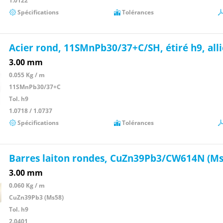
1.0122
Spécifications
Tolérances
Acier rond, 11SMnPb30/37+C/SH, étiré h9, all
3.00 mm
0.055 Kg / m
11SMnPb30/37+C
Tol. h9
1.0718 / 1.0737
Spécifications
Tolérances
Barres laiton rondes, CuZn39Pb3/CW614N (Ms
3.00 mm
0.060 Kg / m
CuZn39Pb3 (Ms58)
Tol. h9
2.0401