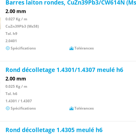
Barres laiton rondes, CuZn39Pb3/CW614N (Ms
2.00 mm
0.027 Kg / m
CuZn39Pb3 (Ms58)
Tol. h9
2.0401
Spécifications
Tolérances
Rond décolletage 1.4301/1.4307 meulé h6
2.00 mm
0.025 Kg / m
Tol. h6
1.4301 / 1.4307
Spécifications
Tolérances
Rond décolletage 1.4305 meulé h6