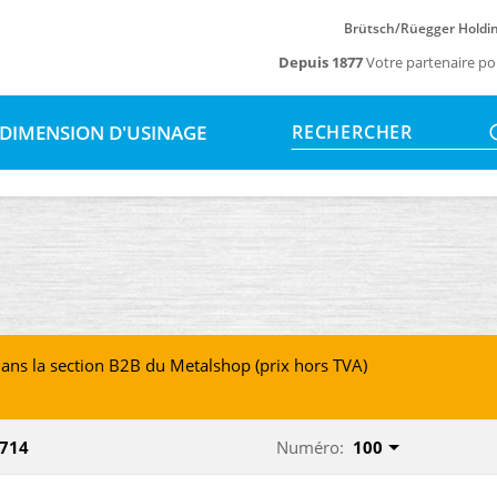
Brütsch/Rüegger Holdi
Depuis 1877
Votre partenaire po
DIMENSION D'USINAGE
RECHERCHER
ans la section B2B du Metalshop (prix hors TVA)
'714
Numéro:
100