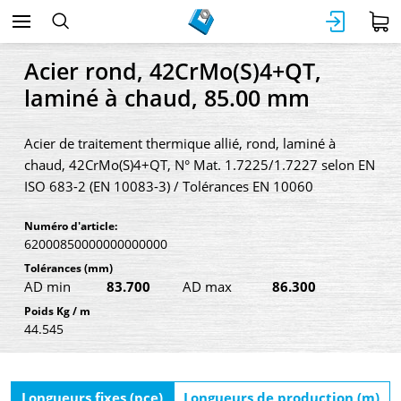
Acier rond, 42CrMo(S)4+QT,
laminé à chaud, 85.00 mm
Acier de traitement thermique allié, rond, laminé à
chaud, 42CrMo(S)4+QT, N° Mat. 1.7225/1.7227 selon EN
ISO 683-2 (EN 10083-3) / Tolérances EN 10060
Numéro d'article:
62000850000000000000
Tolérances
(mm)
AD min
83.700
AD max
86.300
Poids Kg / m
44.545
Longueurs fixes (pce)
Longueurs de production (m)