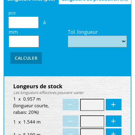
pce
à
mm
Tol. longueur
CALCULER
Longeurs de stock
Les longueurs effectives peuvent varier
1 x 0.957 m
(longueur courte,
rabais: 20%)
1 x 1.544 m
1 x 5.100 m