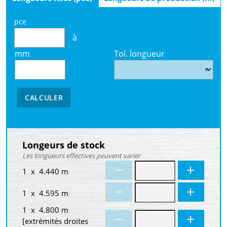
pce
à
mm
Tol. longueur
CALCULER
Longeurs de stock
Les longueurs effectives peuvent varier
1 x 4.440 m
1 x 4.595 m
1 x 4.800 m
[extrémités droites