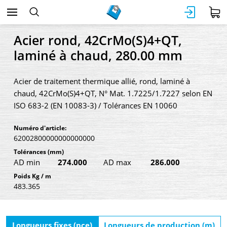
Acier rond, 42CrMo(S)4+QT,
laminé à chaud, 280.00 mm
Acier de traitement thermique allié, rond, laminé à
chaud, 42CrMo(S)4+QT, N° Mat. 1.7225/1.7227 selon EN
ISO 683-2 (EN 10083-3) / Tolérances EN 10060
Numéro d'article:
62002800000000000000
Tolérances
(mm)
AD min
274.000
AD max
286.000
Poids Kg / m
483.365
Longueurs fixes (pce)
Longueurs de production (m)