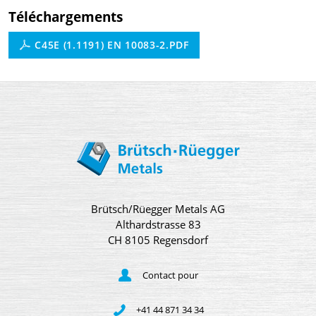
Téléchargements
C45E (1.1191) EN 10083-2.PDF
Brütsch/Rüegger Metals AG
Althardstrasse 83
CH 8105 Regensdorf
Contact pour
+41 44 871 34 34