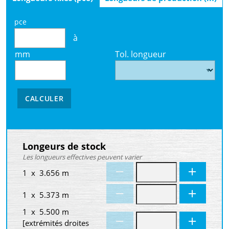
pce
à
mm
Tol. longueur
CALCULER
Longeurs de stock
Les longueurs effectives peuvent varier
1 x 3.656 m
1 x 5.373 m
1 x 5.500 m
[extrémités droites