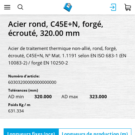
Acier rond, C45E+N, forgé,
écrouté, 320.00 mm
Acier de traitement thermique non-allié, rond, forgé,
écrouté, C45E+N, N° Mat. 1.1191 selon EN ISO 683-1 (EN
10083-2) / forgé EN 10250-2
Numéro d'article:
60303200000000000000
Tolérances
(mm)
AD min
320.000
AD max
323.000
Poids Kg / m
631.334
Longueurs fixes (pce)
Longueurs de production (m)