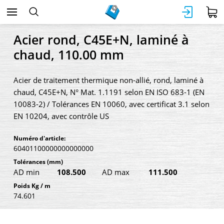
Acier rond, C45E+N, laminé à
chaud, 110.00 mm
Acier de traitement thermique non-allié, rond, laminé à
chaud, C45E+N, N° Mat. 1.1191 selon EN ISO 683-1 (EN
10083-2) / Tolérances EN 10060, avec certificat 3.1 selon
EN 10204, avec contrôle US
Numéro d'article:
60401100000000000000
Tolérances
(mm)
AD min
108.500
AD max
111.500
Poids Kg / m
74.601