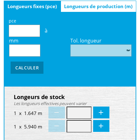
Longueurs fixes (pce)
Longueurs de production (m)
pce
à
mm
Tol. longueur
CALCULER
Longeurs de stock
Les longueurs effectives peuvent varier
1 x 1.647 m
1 x 5.940 m