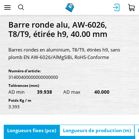
Barre ronde alu, AW-6026,
T8/T9, étirée h9, 40.00 mm
Barres rondes en aluminium, T8/T9, étirées h9, sans
plomb EN AW-6026/AlMgSiBi, RoHS-Conforme
Numéro d'article:
31400400000000000000
Tolérances
(mm)
AD min
39.938
AD max
40.000
Poids Kg / m
3.393
Longueurs fixes (pce)
Longueurs de production (m)