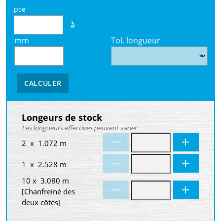
pce
à
mm
Tol. longueur
CALCULER
Longeurs de stock
Les longueurs effectives peuvent varier
2 x 1.072 m
1 x 2.528 m
10 x 3.080 m
[Chanfreiné des
deux côtés]