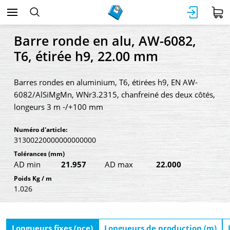
Barre ronde en alu, AW-6082,
T6, étirée h9, 22.00 mm
Barres rondes en aluminium, T6, étirées h9, EN AW-
6082/AlSiMgMn, WNr3.2315, chanfreiné des deux côtés,
longeurs 3 m -/+100 mm
Numéro d'article:
31300220000000000000
Tolérances
(mm)
AD min
21.957
AD max
22.000
Poids Kg / m
1.026
Longueurs fixes (pce)
Longueurs de production (m)