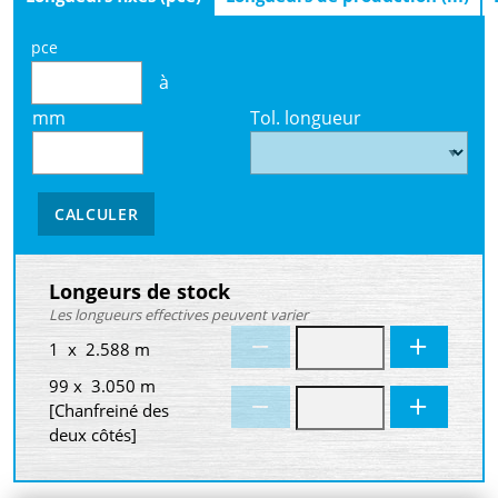
pce
à
mm
Tol. longueur
CALCULER
Longeurs de stock
Les longueurs effectives peuvent varier
1 x 2.588 m
99 x 3.050 m
[Chanfreiné des
deux côtés]