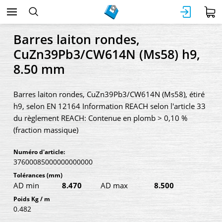
Barres laiton rondes,
CuZn39Pb3/CW614N (Ms58) h9,
8.50 mm
Barres laiton rondes, CuZn39Pb3/CW614N (Ms58), étiré
h9, selon EN 12164 Information REACH selon l'article 33
du règlement REACH: Contenue en plomb > 0,10 %
(fraction massique)
Numéro d'article:
37600085000000000000
Tolérances
(mm)
AD min
8.470
AD max
8.500
Poids Kg / m
0.482