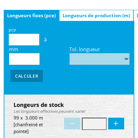
Longueurs fixes (pce)
Longueurs de production (m)
pce
à
mm
Tol. longueur
CALCULER
Longeurs de stock
Les longueurs effectives peuvent varier
99 x 3.000 m
[chanfreiné et
pointé]