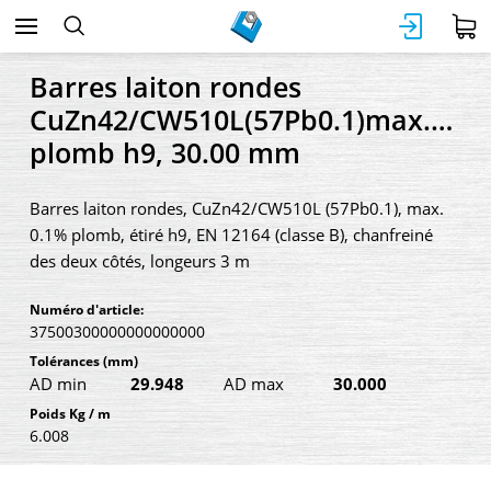
Barres laiton rondes
CuZn42/CW510L(57Pb0.1)max.0.1
plomb h9, 30.00 mm
Barres laiton rondes, CuZn42/CW510L (57Pb0.1), max.
0.1% plomb, étiré h9, EN 12164 (classe B), chanfreiné
des deux côtés, longeurs 3 m
Numéro d'article:
37500300000000000000
Tolérances
(mm)
AD min
29.948
AD max
30.000
Poids Kg / m
6.008