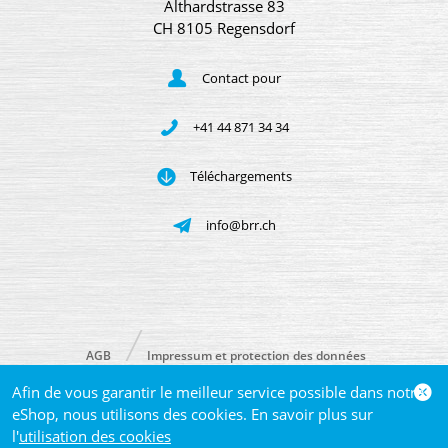
Althardstrasse 83
CH 8105 Regensdorf
Contact pour
+41 44 871 34 34
Téléchargements
info@brr.ch
AGB
Impressum et protection des données
Afin de vous garantir le meilleur service possible dans notre
© 2026 Brütsch/Rüegger Metals AG
eShop, nous utilisons des cookies. En savoir plus sur
l'
utilisation des cookies
powered by polynorm