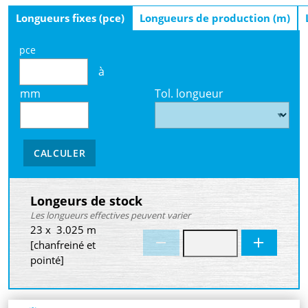
Longueurs fixes (pce)
Longueurs de production (m)
pce
à
mm
Tol. longueur
CALCULER
Longeurs de stock
Les longueurs effectives peuvent varier
23 x 3.025 m
[chanfreiné et
pointé]