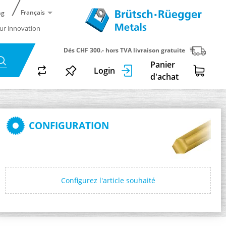
Français
ng
ur innovation
Dés CHF 300.- hors TVA livraison gratuite
Panier
Login
d'achat
CONFIGURATION
Configurez l'article souhaité