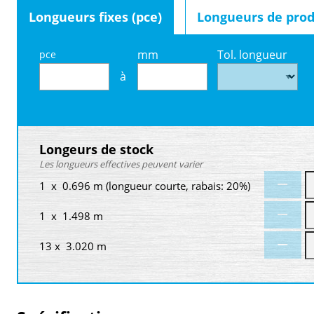
Longueurs fixes (pce)
Longueurs de prod
mm
Tol. longueur
pce
à
Longeurs de stock
Les longueurs effectives peuvent varier
1 x 0.696 m (longueur courte, rabais: 20%)
1 x 1.498 m
13 x 3.020 m