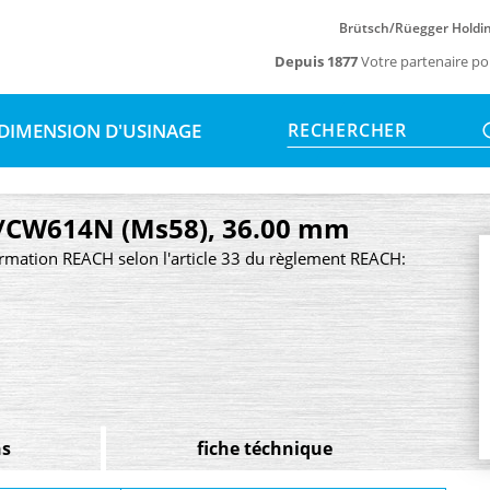
Brütsch/Rüegger Holdi
Depuis 1877
Votre partenaire po
DIMENSION D'USINAGE
RECHERCHER
b3/CW614N (Ms58), 36.00 mm
rmation REACH selon l'article 33 du règlement REACH:
ns
fiche téchnique