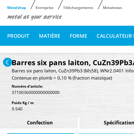
Metalshop
Entreprise
Téléchargements
Metalnews
PRODUIT
MATIÈRE
FORME
CALCULATEUR 
Barres six pans laiton, CuZn39P
Barres six pans laiton, CuZn39Pb3 (Ms58), WNr2.0401 Info
Contenue en plomb > 0,10 % (fraction massique)
Numéro d'article:
37100360000000000000
Poids Kg / m
9.540
Confection
Spécificatio