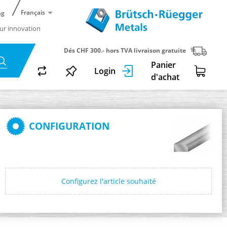
Français
ng
ur innovation
Dés CHF 300.- hors TVA livraison gratuite
Panier
Login
d'achat
CONFIGURATION
Configurez l'article souhaité