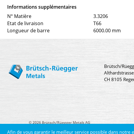
Informations supplémentaires
N° Matière
3.3206
Etat de livraison
T66
Longueur de barre
6000.00 mm
Brütsch/Rüegg
Althardstrasse
CH 8105 Rege
© 2026 Brütsch/Rüegger Metals AG
Afin de vous garantir le meilleur service possible dans notre e