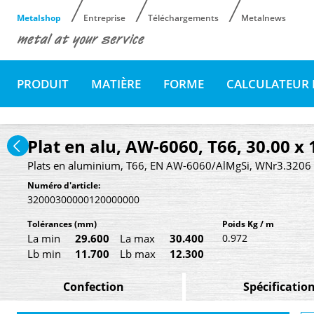
Metalshop
Entreprise
Téléchargements
Metalnews
PRODUIT
MATIÈRE
FORME
CALCULATEUR 
Plat en alu, AW-6060, T66, 30.00 
Plats en aluminium, T66, EN AW-6060/AlMgSi, WNr3.3206
Numéro d'article:
32000300000120000000
Tolérances
(mm)
Poids Kg / m
La min
29.600
La max
30.400
0.972
Lb min
11.700
Lb max
12.300
Confection
Spécificatio