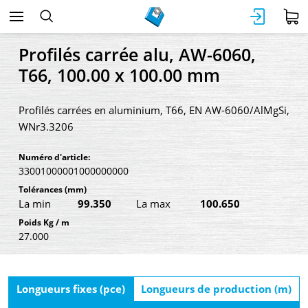
Profilés carrée alu, AW-6060,
T66, 100.00 x 100.00 mm
Profilés carrées en aluminium, T66, EN AW-6060/AlMgSi,
WNr3.3206
Numéro d'article:
33001000001000000000
Tolérances
(mm)
La min
99.350
La max
100.650
Poids Kg / m
27.000
Longueurs fixes (pce)
Longueurs de production (m)