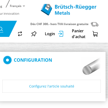
Français
ng
ur innovation
Dés CHF 300.- hors TVA livraison gratuite
Panier
Login
d'achat
CONFIGURATION
Configurez l'article souhaité