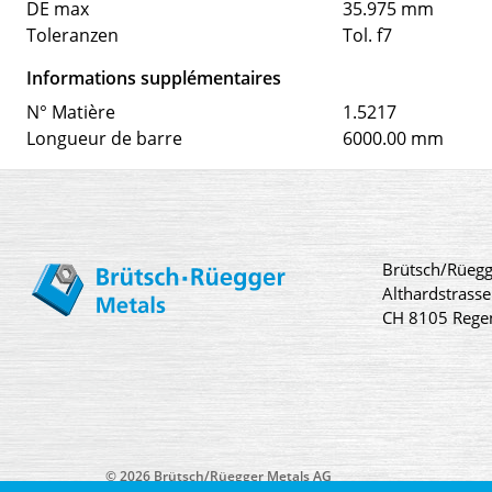
DE max
35.975 mm
Toleranzen
Tol. f7
Informations supplémentaires
N° Matière
1.5217
Longueur de barre
6000.00 mm
Brütsch/Rüegg
Althardstrasse
CH 8105 Rege
© 2026 Brütsch/Rüegger Metals AG