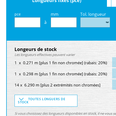
Longueurs fixes (pce)
mm
Tol. longueur
pce
à
Longeurs de stock
Les longueurs effectives peuvent varier
1 x 0.271 m [plus 1 fin non chromée] (rabais: 20%)
1 x 0.298 m [plus 1 fin non chromée] (rabais: 20%)
14 x 6.290 m [plus 2 extrémités non chromées]
TOUTES LONGUERS DE
STOCK
Si vous choisissez des longueurs disponibles en stock, il ne vous 