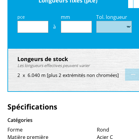
Longueurs fixes (pce)
mm
Tol. longueur
pce
à
Longeurs de stock
Les longueurs effectives peuvent varier
2 x 6.040 m [plus 2 extrémités non chromées]
Spécifications
Catégories
Forme
Rond
Matière première
Acier C