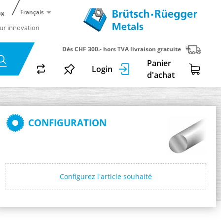
Français
ng
ur innovation
Dés CHF 300.- hors TVA livraison gratuite
Panier
Login
d'achat
CONFIGURATION
Configurez l'article souhaité