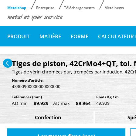
Metalshop
Entreprise
Téléchargements
Metalnews
PRODUIT
MATIÈRE
FORME
CALCULATEUR 
Tiges de piston, 42CrMo4+QT, tol.
Tiges de vérin chromées dur, trempées par induction, 42C
Numéro d'article:
43300900000000000000
Tolérances
(mm)
Poids Kg / m
AD min
89.929
AD max
89.964
49.939
Confection
Spé