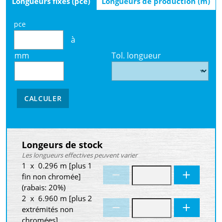
Longueurs fixes (pce)
Longueurs de production (m)
pce
à
mm
Tol. longueur
CALCULER
Longeurs de stock
Les longueurs effectives peuvent varier
1 x 0.296 m [plus 1
fin non chromée]
(rabais: 20%)
2 x 6.960 m [plus 2
extrémités non
chromées]