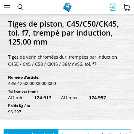
Tiges de piston, C45/C50/CK45,
tol. f7, trempé par induction,
125.00 mm
Tiges de vérin chromées dur, trempées par induction
C45E / C45 / C50 / CK45 / 38MnVS6, tol. f7
Numéro d'article:
43501250000000000000
Tolérances
(mm)
AD min
124.917
AD max
124.957
Poids Kg / m
96.297