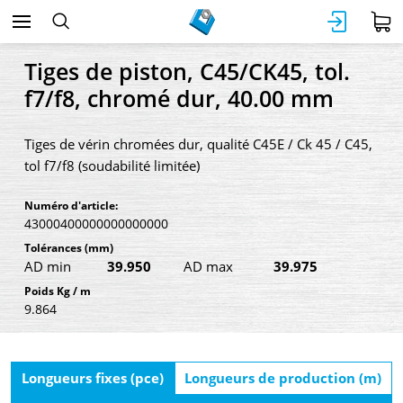
Tiges de piston, C45/CK45, tol.
f7/f8, chromé dur, 40.00 mm
Tiges de vérin chromées dur, qualité C45E / Ck 45 / C45,
tol f7/f8 (soudabilité limitée)
Numéro d'article:
43000400000000000000
Tolérances
(mm)
AD min
39.950
AD max
39.975
Poids Kg / m
9.864
Longueurs fixes (pce)
Longueurs de production (m)