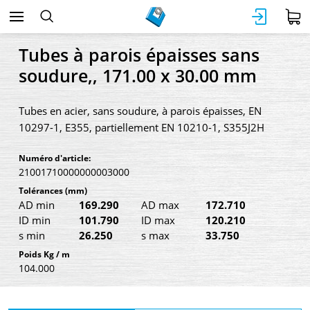
Tubes à parois épaisses sans
soudure,, 171.00 x 30.00 mm
Tubes en acier, sans soudure, à parois épaisses, EN
10297-1, E355, partiellement EN 10210-1, S355J2H
Numéro d'article:
21001710000000003000
Tolérances
(mm)
AD min
169.290
AD max
172.710
ID min
101.790
ID max
120.210
s min
26.250
s max
33.750
Poids Kg / m
104.000