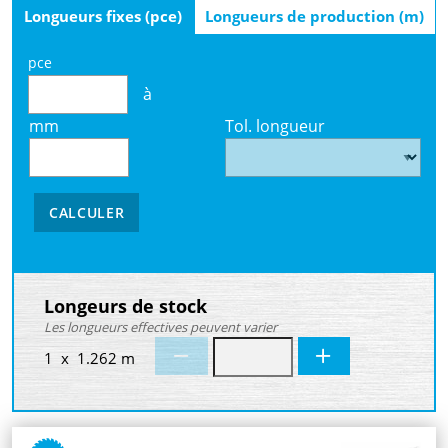
Longueurs fixes (pce)
Longueurs de production (m)
pce
à
mm
Tol. longueur
CALCULER
Longeurs de stock
Les longueurs effectives peuvent varier
1 x 1.262 m