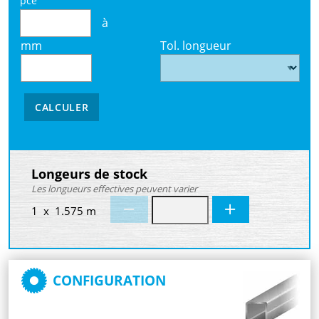
pce
à
mm
Tol. longueur
CALCULER
Longeurs de stock
Les longueurs effectives peuvent varier
1 x 1.575 m
CONFIGURATION