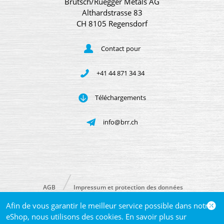
Brütsch/Rüegger Metals AG
Althardstrasse 83
CH 8105 Regensdorf
Contact pour
+41 44 871 34 34
Téléchargements
info@brr.ch
AGB
Impressum et protection des données
Afin de vous garantir le meilleur service possible dans notre
© 2026 Brütsch/Rüegger Metals AG
eShop, nous utilisons des cookies. En savoir plus sur