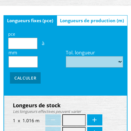
Longueurs fixes (pce)
Longueurs de production (m)
pce
à
mm
Tol. longueur
CALCULER
Longeurs de stock
Les longueurs effectives peuvent varier
1 x 1.016 m