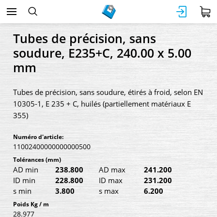
Tubes de précision, sans
soudure, E235+C, 240.00 x 5.00
mm
Tubes de précision, sans soudure, étirés à froid, selon EN
10305-1, E 235 + C, huilés (partiellement matériaux E
355)
Numéro d'article:
11002400000000000500
Tolérances
(mm)
AD min
238.800
AD max
241.200
ID min
228.800
ID max
231.200
s min
3.800
s max
6.200
Poids Kg / m
28.977