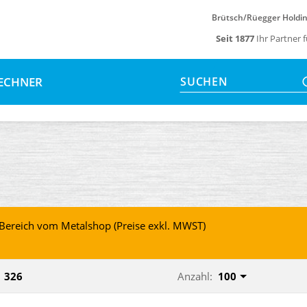
Brütsch/Rüegger Holdi
Seit 1877
Ihr Partner 
ECHNER
SUCHEN
B Bereich vom Metalshop (Preise exkl. MWST)
326
Anzahl:
100