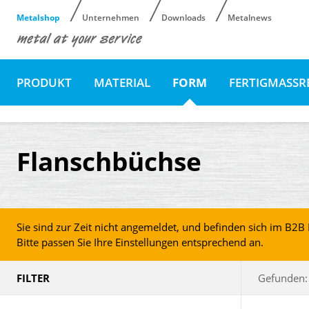
Metalshop
Unternehmen
Downloads
Metalnews
PRODUKT
MATERIAL
FORM
FERTIGMASSR
Flanschbüchse
Sie sind zur Zeit nicht angemeldet, und befinden sich im B2
Bitte passen Sie Ihre Einstellungen entsprechend an.
FILTER
Gefunden: