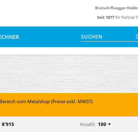
Brütsch/Rüegger Holdi
Seit 1877
Ihr Partner 
ECHNER
SUCHEN
B Bereich vom Metalshop (Preise exkl. MWST)
8'915
Anzahl:
100