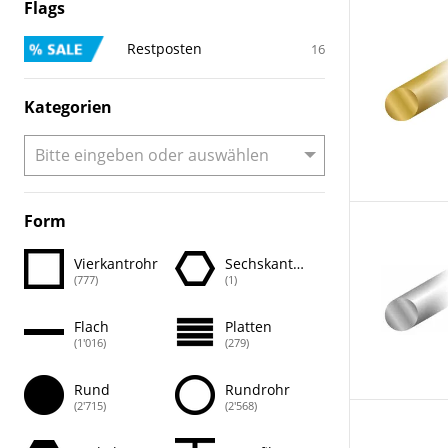
Flags
Restposten
16
Kategorien
Form
Vierkantrohr
Sechskantrohr
(777)
(1)
Flach
Platten
(1'016)
(279)
Rund
Rundrohr
(2'715)
(2'568)