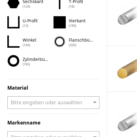
Sechskant
T-Profil
(124)
(18)
U-Profil
Vierkant
(13)
(189)
Winkel
Flanschbüchse
(144)
(326)
Zylinderbüchse
(745)
Material
Markenname