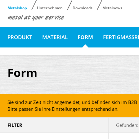
Metalshop
Unternehmen
Downloads
Metalnews
PRODUKT
MATERIAL
FORM
FERTIGMASSR
Form
Sie sind zur Zeit nicht angemeldet, und befinden sich im B2
Bitte passen Sie Ihre Einstellungen entsprechend an.
FILTER
Gefunden: