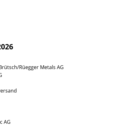
2026
 Brütsch/Rüegger Metals AG
G
versand
ec AG