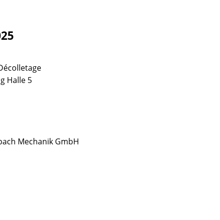
025
Décolletage
g Halle 5
enbach Mechanik GmbH