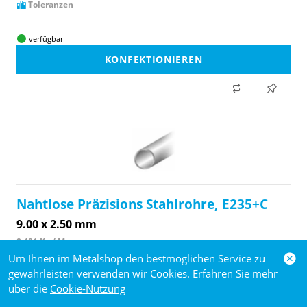
Toleranzen
verfügbar
KONFEKTIONIEREN
Nahtlose Präzisions Stahlrohre, E235+C
9.00 x 2.50 mm
0.401 Kg / M
Um Ihnen im Metalshop den bestmöglichen Service zu
E235
gewährleisten verwenden wir Cookies. Erfahren Sie mehr
1.0308
über die
Cookie-Nutzung
Spezifikationen