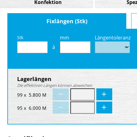
Konfektion
Spez
Fixlängen (Stk)
mm
Längentoleranz
Stk
à
Lagerlängen
Die effektiven Längen können abweichen
99 x 5.800 M
95 x 6.000 M