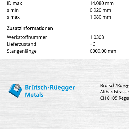
ID max
14.080 mm
s min
0.920 mm
s max
1.080 mm
Zusatzinformationen
Werkstoffnummer
1.0308
Lieferzustand
+C
Stangenlänge
6000.00 mm
Brütsch/Rüegg
Althardstrasse
CH 8105 Rege