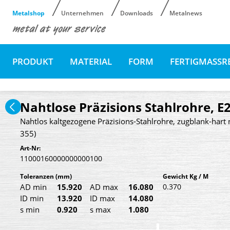
Metalshop
Unternehmen
Downloads
Metalnews
PRODUKT
MATERIAL
FORM
FERTIGMASSR
Nahtlose Präzisions Stahlrohre, E
Nahtlos kaltgezogene Präzisions-Stahlrohre, zugblank-hart 
355)
Art-Nr:
11000160000000000100
Toleranzen
(mm)
Gewicht Kg / M
AD min
15.920
AD max
16.080
0.370
ID min
13.920
ID max
14.080
s min
0.920
s max
1.080