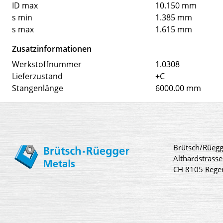
ID max
10.150 mm
s min
1.385 mm
s max
1.615 mm
Zusatzinformationen
Werkstoffnummer
1.0308
Lieferzustand
+C
Stangenlänge
6000.00 mm
Brütsch/Rüegg
Althardstrasse
CH 8105 Rege