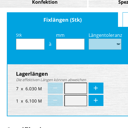
Konfektion
Spez
Fixlängen (Stk)
mm
Längentoleranz
Stk
à
Lagerlängen
Die effektiven Längen können abweichen
7 x 6.030 M
1 x 6.100 M