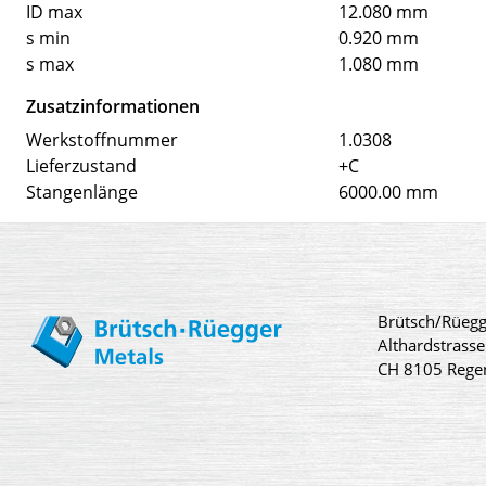
ID max
12.080 mm
s min
0.920 mm
s max
1.080 mm
Zusatzinformationen
Werkstoffnummer
1.0308
Lieferzustand
+C
Stangenlänge
6000.00 mm
Brütsch/Rüegg
Althardstrasse
CH 8105 Rege