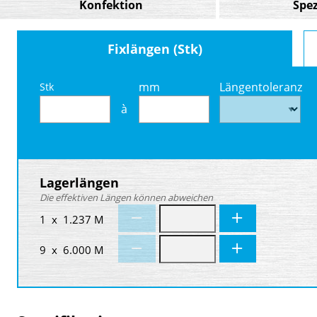
Konfektion
Spez
Fixlängen (Stk)
mm
Längentoleranz
Stk
à
Lagerlängen
Die effektiven Längen können abweichen
1 x 1.237 M
9 x 6.000 M