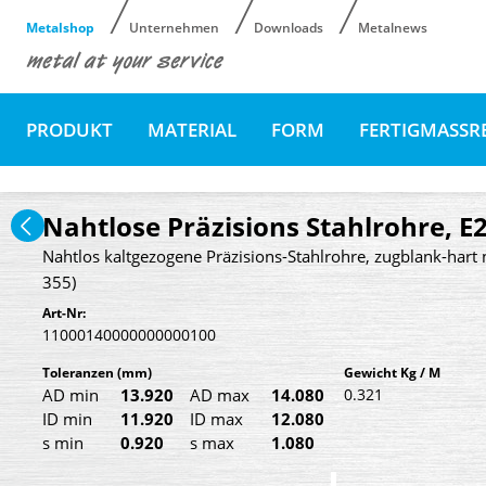
Metalshop
Unternehmen
Downloads
Metalnews
PRODUKT
MATERIAL
FORM
FERTIGMASSR
Nahtlose Präzisions Stahlrohre, E
Nahtlos kaltgezogene Präzisions-Stahlrohre, zugblank-hart 
355)
Art-Nr:
11000140000000000100
Toleranzen
(mm)
Gewicht Kg / M
AD min
13.920
AD max
14.080
0.321
ID min
11.920
ID max
12.080
s min
0.920
s max
1.080