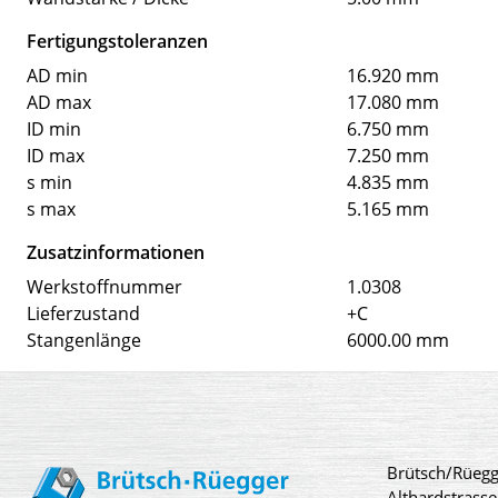
Fertigungstoleranzen
AD min
16.920 mm
AD max
17.080 mm
ID min
6.750 mm
ID max
7.250 mm
s min
4.835 mm
s max
5.165 mm
Zusatzinformationen
Werkstoffnummer
1.0308
Lieferzustand
+C
Stangenlänge
6000.00 mm
Brütsch/Rüegg
Althardstrasse