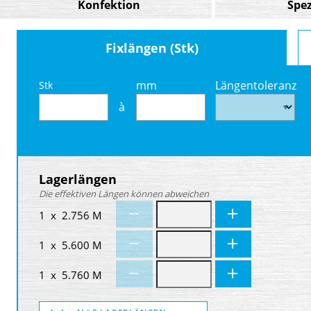
Konfektion
Spez
Fixlängen (Stk)
mm
Längentoleranz
Stk
à
Lagerlängen
Die effektiven Längen können abweichen
1 x 2.756 M
1 x 5.600 M
1 x 5.760 M