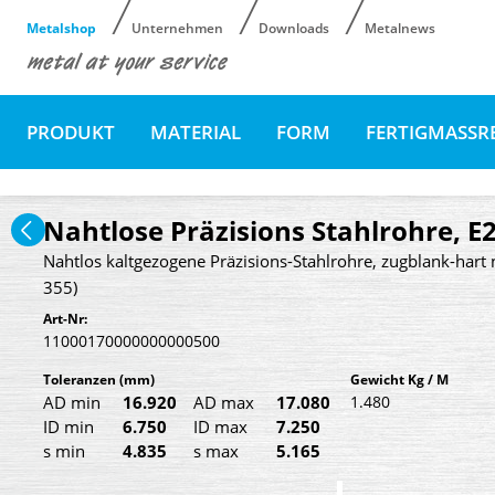
Metalshop
Unternehmen
Downloads
Metalnews
PRODUKT
MATERIAL
FORM
FERTIGMASSR
Nahtlose Präzisions Stahlrohre, E
Nahtlos kaltgezogene Präzisions-Stahlrohre, zugblank-hart 
355)
Art-Nr:
11000170000000000500
Toleranzen
(mm)
Gewicht Kg / M
AD min
16.920
AD max
17.080
1.480
ID min
6.750
ID max
7.250
s min
4.835
s max
5.165