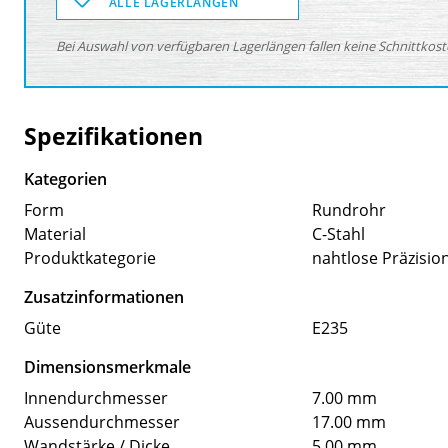
ALLE LAGERLÄNGEN
Bei Auswahl von verfügbaren Lagerlängen fallen keine Schnittkosten
Spezifikationen
Kategorien
Form
Rundrohr
Material
C-Stahl
Produktkategorie
nahtlose Präzisio
Zusatzinformationen
Güte
E235
Dimensionsmerkmale
Innendurchmesser
7.00 mm
Aussendurchmesser
17.00 mm
Wandstärke / Dicke
5.00 mm