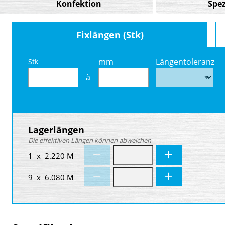
Konfektion
Spez
Fixlängen (Stk)
mm
Längentoleranz
Stk
à
Lagerlängen
Die effektiven Längen können abweichen
1 x 2.220 M
9 x 6.080 M