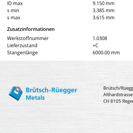
ID max
9.150 mm
s min
3.385 mm
s max
3.615 mm
Zusatzinformationen
Werkstoffnummer
1.0308
Lieferzustand
+C
Stangenlänge
6000.00 mm
Brütsch/Rüegg
Althardstrasse
CH 8105 Rege