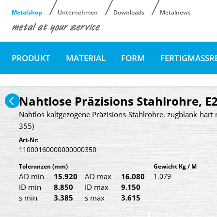
Metalshop
Unternehmen
Downloads
Metalnews
PRODUKT
MATERIAL
FORM
FERTIGMASSR
Nahtlose Präzisions Stahlrohre, E
Nahtlos kaltgezogene Präzisions-Stahlrohre, zugblank-hart 
355)
Art-Nr:
11000160000000000350
Toleranzen
(mm)
Gewicht Kg / M
AD min
15.920
AD max
16.080
1.079
ID min
8.850
ID max
9.150
s min
3.385
s max
3.615