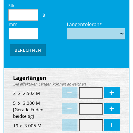
Stk
à
mm
Längentoleranz
BERECHNEN
Lagerlängen
Die effektiven Längen können abweichen
3 x 2.502 M
5 x 3.000 M
[Gerade Enden
beidseitig]
19 x 3.005 M