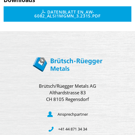
DATENBLATT EN_AW-
6082_ALSI1MGMN_3.2315.PDF
Brütsch/Rüegger Metals AG
Althardstrasse 83
CH 8105 Regensdorf
Ansprechpartner
+41 44 871 34 34