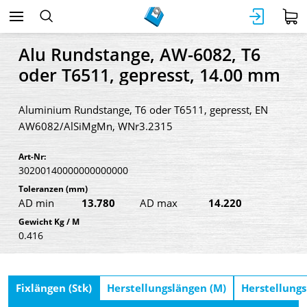
Alu Rundstange, AW-6082, T6
oder T6511, gepresst, 14.00 mm
Aluminium Rundstange, T6 oder T6511, gepresst, EN
AW6082/AlSiMgMn, WNr3.2315
Art-Nr:
30200140000000000000
Toleranzen
(mm)
AD min
13.780
AD max
14.220
Gewicht Kg / M
0.416
Fixlängen (Stk)
Herstellungslängen (M)
Herstellungs