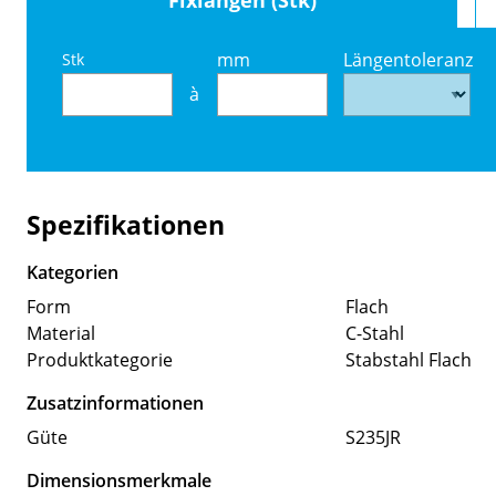
mm
Längentoleranz
Stk
à
Spezifikationen
Kategorien
Form
Flach
Material
C-Stahl
Produktkategorie
Stabstahl Flach
Zusatzinformationen
Güte
S235JR
Dimensionsmerkmale