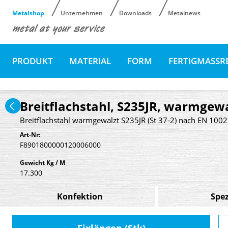
Metalshop
Unternehmen
Downloads
Metalnews
PRODUKT
MATERIAL
FORM
FERTIGMASSR
Breitflachstahl, S235JR, warmgewa
Breitflachstahl warmgewalzt S235JR (St 37-2) nach EN 100
Art-Nr:
F8901800000120006000
Gewicht Kg / M
17.300
Konfektion
Spez
Fixlängen (Stk)