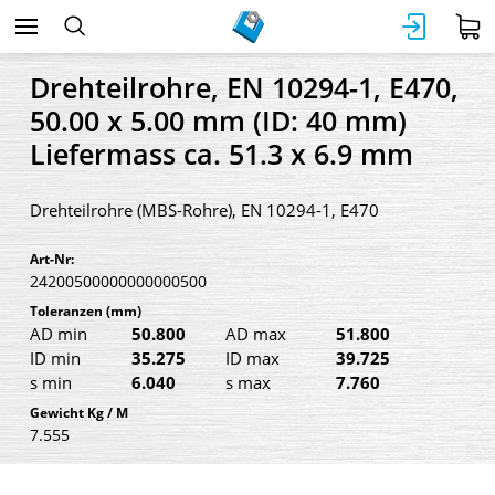
Drehteilrohre, EN 10294-1, E470,
50.00 x 5.00 mm (ID: 40 mm)
Liefermass ca. 51.3 x 6.9 mm
Drehteilrohre (MBS-Rohre), EN 10294-1, E470
Art-Nr:
24200500000000000500
Toleranzen
(mm)
AD min
50.800
AD max
51.800
ID min
35.275
ID max
39.725
s min
6.040
s max
7.760
Gewicht Kg / M
7.555