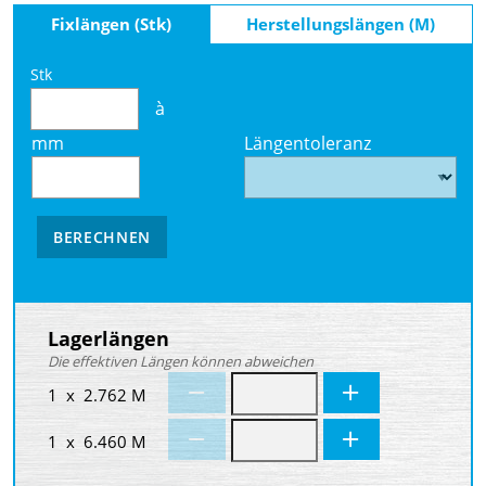
Fixlängen (Stk)
Herstellungslängen (M)
Stk
à
mm
Längentoleranz
BERECHNEN
Lagerlängen
Die effektiven Längen können abweichen
1 x 2.762 M
1 x 6.460 M