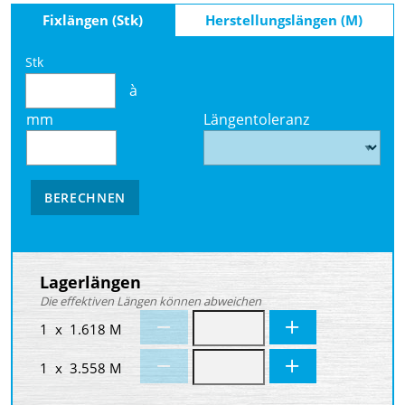
Fixlängen (Stk)
Herstellungslängen (M)
Stk
à
mm
Längentoleranz
BERECHNEN
Lagerlängen
Die effektiven Längen können abweichen
1 x 1.618 M
1 x 3.558 M