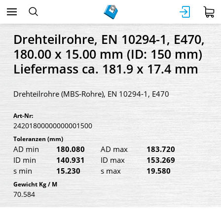
Drehteilrohre, EN 10294-1, E470,
180.00 x 15.00 mm (ID: 150 mm)
Liefermass ca. 181.9 x 17.4 mm
Drehteilrohre (MBS-Rohre), EN 10294-1, E470
Art-Nr:
24201800000000001500
Toleranzen
(mm)
AD min
180.080
AD max
183.720
ID min
140.931
ID max
153.269
s min
15.230
s max
19.580
Gewicht Kg / M
70.584