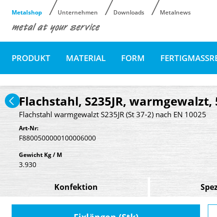
Metalshop
Unternehmen
Downloads
Metalnews
PRODUKT
MATERIAL
FORM
FERTIGMASSR
Flachstahl, S235JR, warmgewalzt,
Flachstahl warmgewalzt S235JR (St 37-2) nach EN 10025
Art-Nr:
F8800500000100006000
Gewicht Kg / M
3.930
Konfektion
Spez
Fixlängen (Stk)