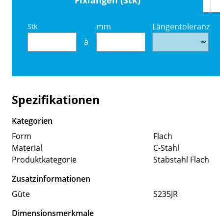
mm
Längentoleranz
Stk
à
Spezifikationen
Kategorien
Form
Flach
Material
C-Stahl
Produktkategorie
Stabstahl Flach
Zusatzinformationen
Güte
S235JR
Dimensionsmerkmale