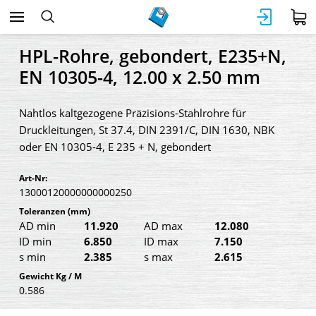
HPL-Rohre, gebondert, E235+N,
EN 10305-4, 12.00 x 2.50 mm
Nahtlos kaltgezogene Präzisions-Stahlrohre für
Druckleitungen, St 37.4, DIN 2391/C, DIN 1630, NBK
oder EN 10305-4, E 235 + N, gebondert
Art-Nr:
13000120000000000250
Toleranzen
(mm)
AD min
11.920
AD max
12.080
ID min
6.850
ID max
7.150
s min
2.385
s max
2.615
Gewicht Kg / M
0.586