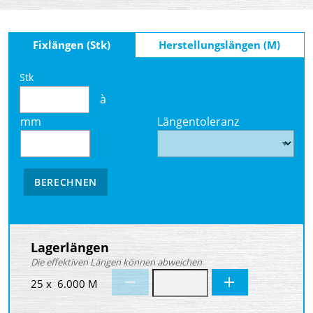
Fixlängen (Stk)
Herstellungslängen (M)
Stk
à
mm
Längentoleranz
BERECHNEN
Lagerlängen
Die effektiven Längen können abweichen
25 x 6.000 M