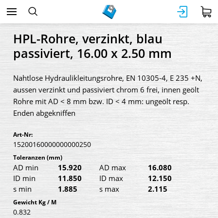
HPL-Rohre, verzinkt, blau
passiviert, 16.00 x 2.50 mm
Nahtlose Hydraulikleitungsrohre, EN 10305-4, E 235 +N,
aussen verzinkt und passiviert chrom 6 frei, innen geölt
Rohre mit AD < 8 mm bzw. ID < 4 mm: ungeölt resp.
Enden abgekniffen
Art-Nr:
15200160000000000250
Toleranzen
(mm)
AD min
15.920
AD max
16.080
ID min
11.850
ID max
12.150
s min
1.885
s max
2.115
Gewicht Kg / M
0.832