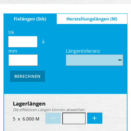
Fixlängen (Stk)
Herstellungslängen (M)
Stk
à
mm
Längentoleranz
BERECHNEN
Lagerlängen
Die effektiven Längen können abweichen
5 x 6.000 M