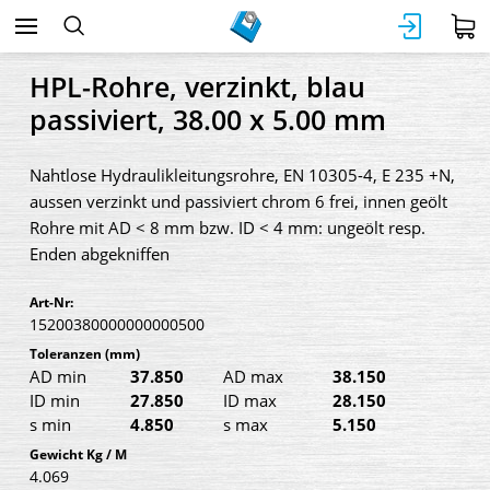
HPL-Rohre, verzinkt, blau
passiviert, 38.00 x 5.00 mm
Nahtlose Hydraulikleitungsrohre, EN 10305-4, E 235 +N,
aussen verzinkt und passiviert chrom 6 frei, innen geölt
Rohre mit AD < 8 mm bzw. ID < 4 mm: ungeölt resp.
Enden abgekniffen
Art-Nr:
15200380000000000500
Toleranzen
(mm)
AD min
37.850
AD max
38.150
ID min
27.850
ID max
28.150
s min
4.850
s max
5.150
Gewicht Kg / M
4.069