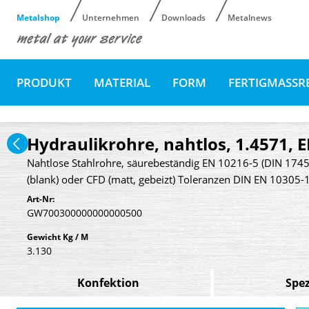
Metalshop
Unternehmen
Downloads
Metalnews
PRODUKT
MATERIAL
FORM
FERTIGMASSR
Hydraulikrohre, nahtlos, 1.4571, 
Nahtlose Stahlrohre, säurebeständig EN 10216-5 (DIN 174
(blank) oder CFD (matt, gebeizt) Toleranzen DIN EN 10305-1
Art-Nr:
GW700300000000000500
Gewicht Kg / M
3.130
Konfektion
Spez