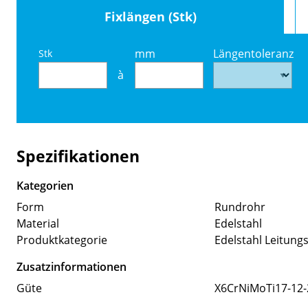
Fixlängen (Stk)
mm
Längentoleranz
Stk
à
Spezifikationen
Kategorien
Form
Rundrohr
Material
Edelstahl
Produktkategorie
Edelstahl Leitung
Zusatzinformationen
Güte
X6CrNiMoTi17-12-