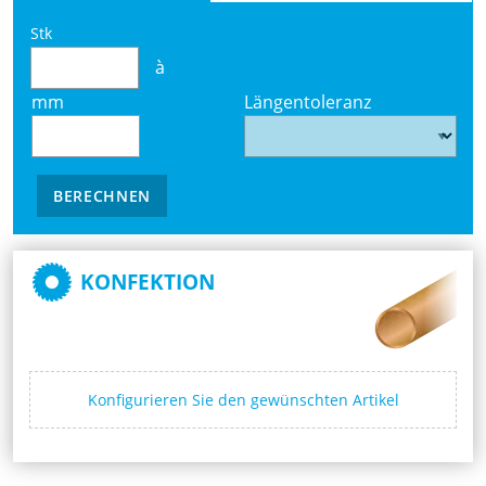
Stk
à
mm
Längentoleranz
BERECHNEN
KONFEKTION
Konfigurieren Sie den gewünschten Artikel