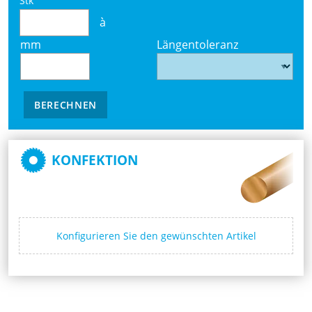
Stk
à
mm
Längentoleranz
BERECHNEN
KONFEKTION
Konfigurieren Sie den gewünschten Artikel