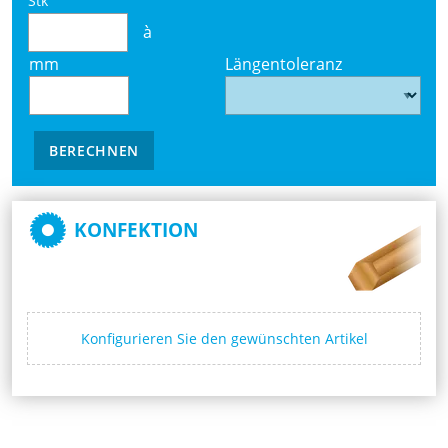
Stk
à
mm
Längentoleranz
BERECHNEN
KONFEKTION
Konfigurieren Sie den gewünschten Artikel