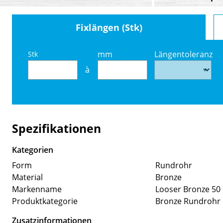
Fixlängen (Stk)
mm
Längentoleranz
Stk
à
Spezifikationen
Kategorien
Form
Rundrohr
Material
Bronze
Markenname
Looser Bronze 50
Produktkategorie
Bronze Rundrohr
Zusatzinformationen