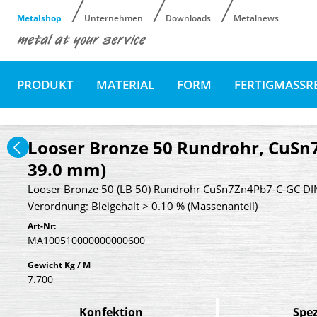
Metalshop
Unternehmen
Downloads
Metalnews
PRODUKT
MATERIAL
FORM
FERTIGMASSR
Looser Bronze 50 Rundrohr, CuSn7
39.0 mm)
Looser Bronze 50 (LB 50) Rundrohr CuSn7Zn4Pb7-C-GC DIN
Verordnung: Bleigehalt > 0.10 % (Massenanteil)
Art-Nr:
MA100510000000000600
Gewicht Kg / M
7.700
Konfektion
Spez