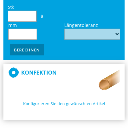
Stk
à
mm
Längentoleranz
BERECHNEN
KONFEKTION
Konfigurieren Sie den gewünschten Artikel