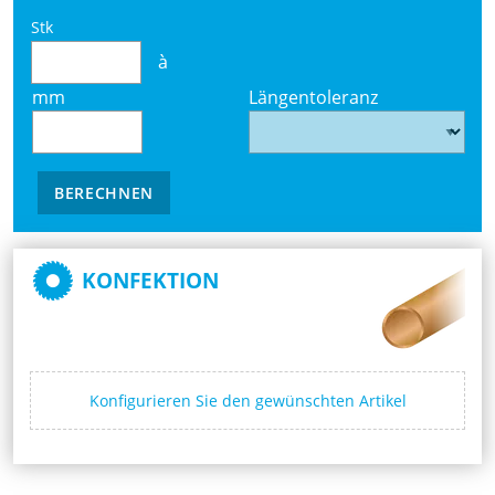
Stk
à
mm
Längentoleranz
BERECHNEN
KONFEKTION
Konfigurieren Sie den gewünschten Artikel