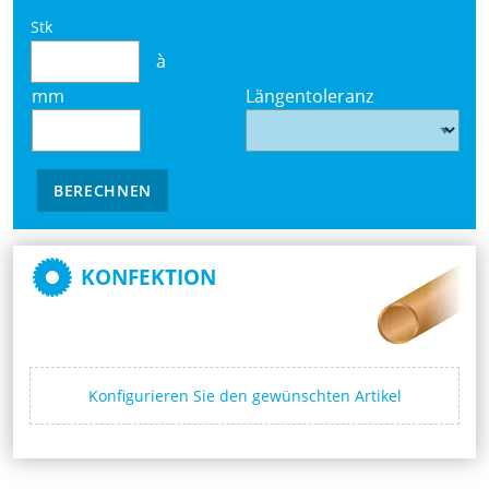
Stk
à
mm
Längentoleranz
BERECHNEN
KONFEKTION
Konfigurieren Sie den gewünschten Artikel