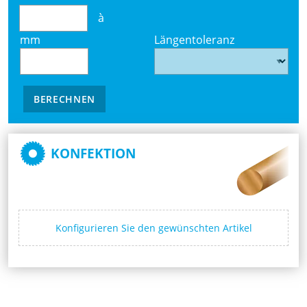
à
mm
Längentoleranz
BERECHNEN
KONFEKTION
Konfigurieren Sie den gewünschten Artikel