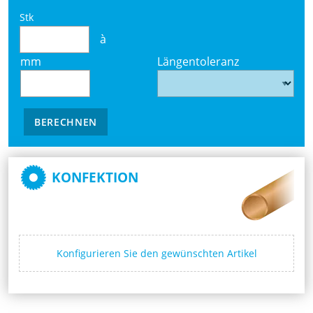
Stk
à
mm
Längentoleranz
BERECHNEN
KONFEKTION
Konfigurieren Sie den gewünschten Artikel