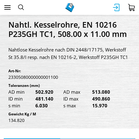
Nahtl. Kesselrohre, EN 10216
P235GH TC1, 508.00 x 11.00 mm
Nahtlose Kesselrohre nach DIN 2448/17175, Werkstoff
St 35.8/I resp. nach EN 10216-2, Werkstoff P235GH TC1
Art-Nr:
23305080000000001100
Toleranzen
(mm)
AD min
502.920
AD max
513.080
ID min
481.140
ID max
490.860
s min
6.030
s max
15.970
Gewicht Kg / M
134.820