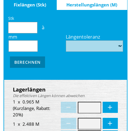
Fixlängen (Stk)
Herstellungslängen (M)
Stk
à
mm
Längentoleranz
BERECHNEN
Lagerlängen
Die effektiven Längen können abweichen
1 x 0.965 M
(Kurzlänge, Rabatt:
20%)
1 x 2.488 M