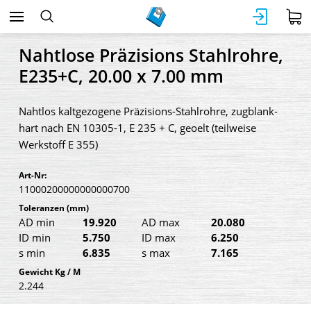
Nahtlose Präzisions Stahlrohre,
E235+C, 20.00 x 7.00 mm
Nahtlos kaltgezogene Präzisions-Stahlrohre, zugblank-
hart nach EN 10305-1, E 235 + C, geoelt (teilweise
Werkstoff E 355)
Art-Nr:
11000200000000000700
Toleranzen
(mm)
AD min
19.920
AD max
20.080
ID min
5.750
ID max
6.250
s min
6.835
s max
7.165
Gewicht Kg / M
2.244