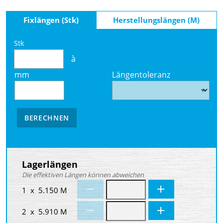
Fixlängen (Stk)
Herstellungslängen (M)
Stk
à
mm
Längentoleranz
BERECHNEN
Lagerlängen
Die effektiven Längen können abweichen
1 x 5.150 M
2 x 5.910 M