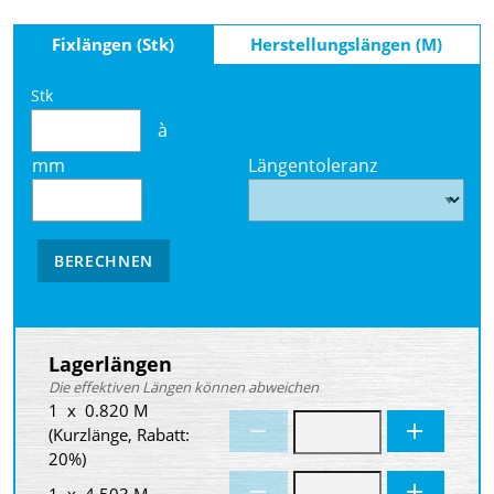
Fixlängen (Stk)
Herstellungslängen (M)
Stk
à
mm
Längentoleranz
BERECHNEN
Lagerlängen
Die effektiven Längen können abweichen
1 x 0.820 M
(Kurzlänge, Rabatt:
20%)
1 x 4.503 M