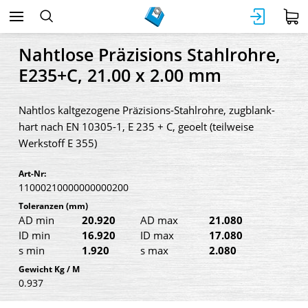
Nahtlose Präzisions Stahlrohre,
E235+C, 21.00 x 2.00 mm
Nahtlos kaltgezogene Präzisions-Stahlrohre, zugblank-
hart nach EN 10305-1, E 235 + C, geoelt (teilweise
Werkstoff E 355)
Art-Nr:
11000210000000000200
Toleranzen
(mm)
AD min
20.920
AD max
21.080
ID min
16.920
ID max
17.080
s min
1.920
s max
2.080
Gewicht Kg / M
0.937